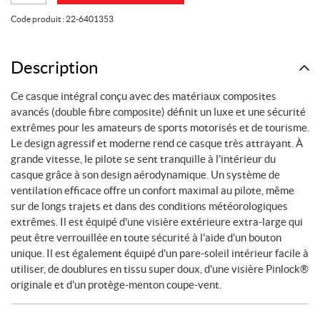
329,99
247,49
Casque
$.
$.
Code produit :
22-6401353
intégral
SMK
TITAN
Description
PFT
Ce casque intégral conçu avec des matériaux composites
grandeur
avancés (double fibre composite) définit un luxe et une sécurité
M
extrêmes pour les amateurs de sports motorisés et de tourisme.
Le design agressif et moderne rend ce casque très attrayant. À
grande vitesse, le pilote se sent tranquille à l'intérieur du
casque grâce à son design aérodynamique. Un système de
ventilation efficace offre un confort maximal au pilote, même
sur de longs trajets et dans des conditions météorologiques
extrêmes. Il est équipé d'une visière extérieure extra-large qui
peut être verrouillée en toute sécurité à l'aide d'un bouton
unique. Il est également équipé d'un pare-soleil intérieur facile à
utiliser, de doublures en tissu super doux, d'une visière Pinlock®
originale et d'un protège-menton coupe-vent.