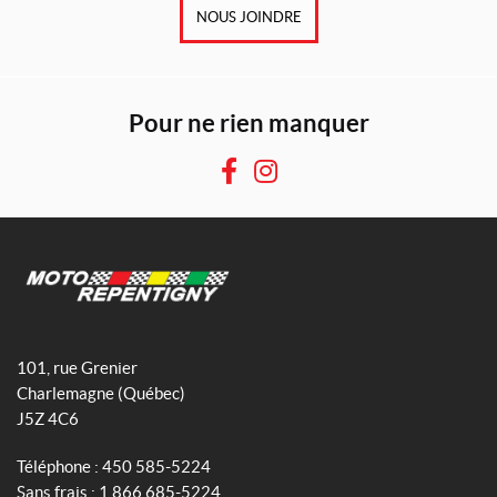
NOUS JOINDRE
Pour ne rien manquer
F
I
a
n
c
s
e
t
b
a
o
g
M
o
r
o
101, rue Grenier
k
a
t
Charlemagne
(Québec)
m
o
J5Z 4C6
R
e
Téléphone :
450 585-5224
p
Sans frais :
1 866 685-5224