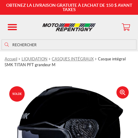
OBTENEZ LA LIVRAISON GRATUITE À L'ACHAT DE 150 $ AVANT
TAXES
Rechercher
Rechercher :
Accueil
LIQUIDATION
CASQUES INTÉGRAUX
Casque intégral
SMK TITAN PFT grandeur M
SOLDE
🔍