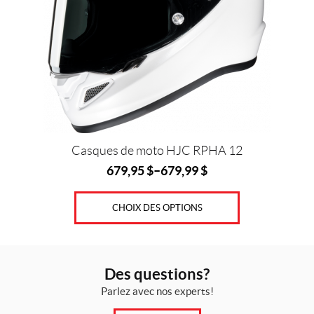
options
peuvent
être
choisies
sur
la
page
du
produit
Casques de moto HJC RPHA 12
679,95
$
–
679,99
$
CHOIX DES OPTIONS
Des questions?
Parlez avec nos experts!