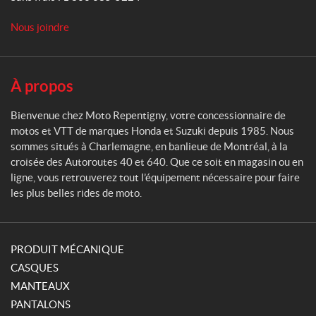
e
n
Nous joindre
t
i
g
n
À propos
y
Bienvenue chez Moto Repentigny, votre concessionnaire de
motos et VTT de marques Honda et Suzuki depuis 1985. Nous
sommes situés à Charlemagne, en banlieue de Montréal, à la
croisée des Autoroutes 40 et 640. Que ce soit en magasin ou en
ligne, vous retrouverez tout l’équipement nécessaire pour faire
les plus belles rides de moto.
PRODUIT MÉCANIQUE
CASQUES
MANTEAUX
PANTALONS