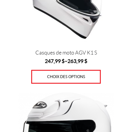
peuvent
être
choisies
sur
la
page
du
produit
Casques de moto AGV K1 S
247,99
$
–
263,99
$
CHOIX DES OPTIONS
Ce
produit
a
plusieurs
variations.
Les