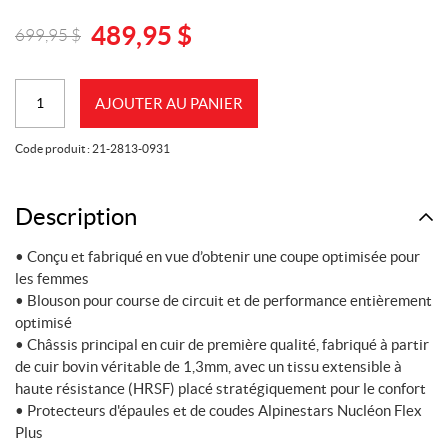
489,95
$
699,95
$
Original
Current
price
price
quantité
was:
is:
AJOUTER AU PANIER
de
699,95
489,95
Manteau
$.
$.
Code produit :
21-2813-0931
de
moto
en
Description
cuir
• Conçu et fabriqué en vue d’obtenir une coupe optimisée pour
ALPINESTARS
les femmes
GP+R
• Blouson pour course de circuit et de performance entièrement
V3
optimisé
pour
• Châssis principal en cuir de première qualité, fabriqué à partir
femme,
de cuir bovin véritable de 1,3mm, avec un tissu extensible à
grandeur
haute résistance (HRSF) placé stratégiquement pour le confort
48
• Protecteurs d'épaules et de coudes Alpinestars Nucléon Flex
Plus