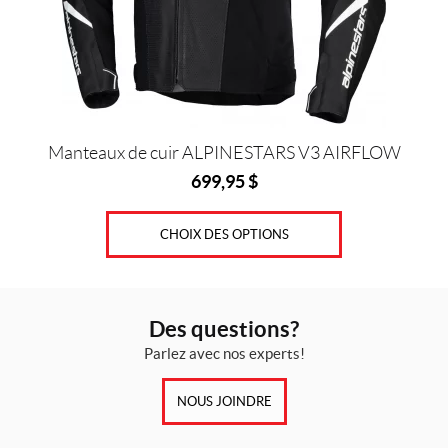
être
choisies
sur
la
page
du
produit
Manteaux de cuir ALPINESTARS V3 AIRFLOW
699,95
$
CHOIX DES OPTIONS
Des questions?
Parlez avec nos experts!
NOUS JOINDRE