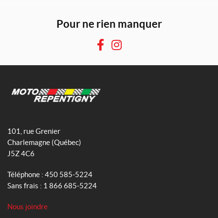
Pour ne rien manquer
F
I
a
n
c
s
e
t
b
a
o
g
M
o
r
o
101, rue Grenier
k
a
t
Charlemagne
(Québec)
m
o
J5Z 4C6
R
e
Téléphone :
450 585-5224
p
Sans frais :
1 866 685-5224
e
n
Nous joindre
t