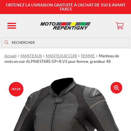
OBTENEZ LA LIVRAISON GRATUITE À L'ACHAT DE 150 $ AVANT
TAXES
Rechercher
Rechercher :
Accueil
MANTEAUX
MANTEAUX CUIR
FEMME
Manteau de
moto en cuir ALPINESTARS GP+R V3 pour femme, grandeur 48
SOLDE
🔍