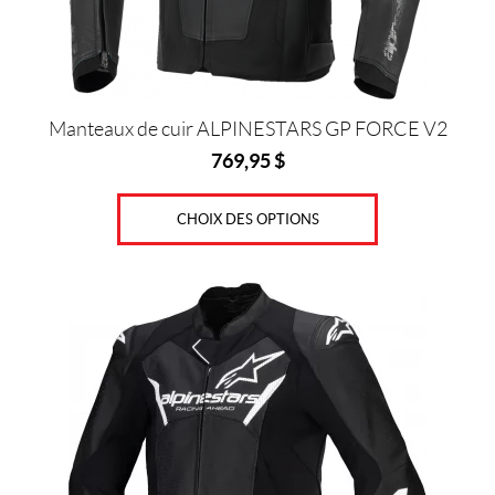
sur
la
page
du
produit
Manteaux de cuir ALPINESTARS GP FORCE V2
769,95
$
CHOIX DES OPTIONS
Ce
produit
a
plusieurs
variations.
Les
options
peuvent