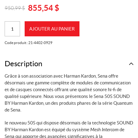
855,54
$
950,99
$
Original
Current
price
price
quantité
was:
is:
AJOUTER AU PANIER
de
950,99
855,54
Système
$.
$.
Code produit :
21-4402-0929
de
communication
SENA
Description
50S
Grâce à son association avec Harman Kardon, Sena offre
Harman
désormais une gamme complète de modules de communication
Kardon
et de casques connectés offrant une qualité sonore hi-fi de
(Double)
qualité supérieure. Nous vous présentons le Sena 50S SOUND
BY Harman Kardon, un des produits phares de la série Quantum
de Sena.
le nouveau 50S qui dispose désormais de la technologie SOUND
BY Harman Kardon est équipé du système
Mesh Intercom
de
Sena qui apporte des avancées significatives à la