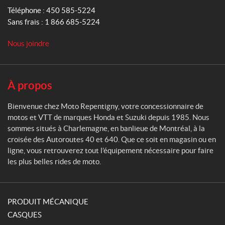
e
Téléphone :
450 585-5224
p
Sans frais :
1 866 685-5224
e
n
Nous joindre
t
i
g
n
À propos
y
Bienvenue chez Moto Repentigny, votre concessionnaire de
motos et VTT de marques Honda et Suzuki depuis 1985. Nous
sommes situés à Charlemagne, en banlieue de Montréal, à la
croisée des Autoroutes 40 et 640. Que ce soit en magasin ou en
ligne, vous retrouverez tout l’équipement nécessaire pour faire
les plus belles rides de moto.
PRODUIT MÉCANIQUE
CASQUES