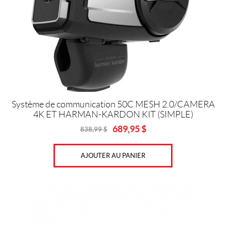
Système de communication 50C MESH 2.0/CAMERA
4K ET HARMAN-KARDON KIT (SIMPLE)
689,95
$
838,99
$
Original
Current
price
price
was:
is:
AJOUTER AU PANIER
838,99
689,95
$.
$.