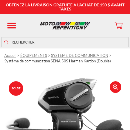
OBTENEZ LA LIVRAISON GRATUITE À L'ACHAT DE 150 $ AVANT
TAXES
Rechercher
Rechercher :
Accueil
ÉQUIPEMENTS
SYSTEME DE COMMUNICATION
Système de communication SENA 50S Harman Kardon (Double)
SOLDE
🔍