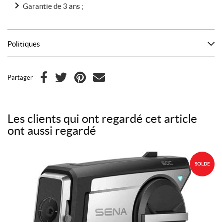
Garantie de 3 ans ;
Politiques
Partager
F
T
P
C
a
w
i
o
c
i
n
u
Les clients qui ont regardé cet article
e
t
t
r
ont aussi regardé
b
t
e
r
o
e
r
i
o
r
e
e
SOLDE
k
s
l
t