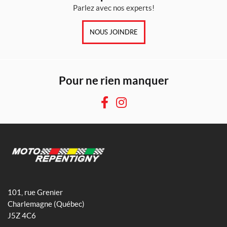
Parlez avec nos experts!
NOUS JOINDRE
Pour ne rien manquer
F
I
a
n
c
s
e
t
b
a
o
g
M
o
r
o
101, rue Grenier
k
a
t
Charlemagne
(Québec)
m
o
J5Z 4C6
R