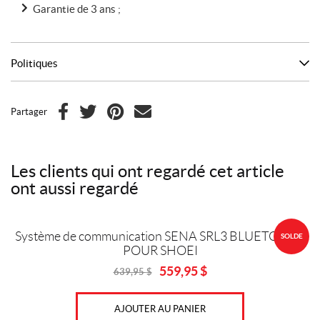
Garantie de 3 ans ;
Politiques
Partager
F
T
P
C
a
w
i
o
c
i
n
u
Les clients qui ont regardé cet article
e
t
t
r
ont aussi regardé
b
t
e
r
o
e
r
i
o
r
e
e
Système de communication SENA SRL3 BLUETOOTH
SOLDE
k
s
l
POUR SHOEI
t
559,95
$
639,95
$
Original
Current
price
price
was:
is:
AJOUTER AU PANIER
639,95
559,95