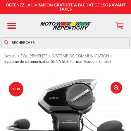
OBTENEZ LA LIVRAISON GRATUITE À L'ACHAT DE 150 $ AVANT
TAXES
Rechercher
Rechercher :
Accueil
ÉQUIPEMENTS
SYSTEME DE COMMUNICATION
Système de communication SENA 50S Harman Kardon (Simple)
SOLDE
🔍