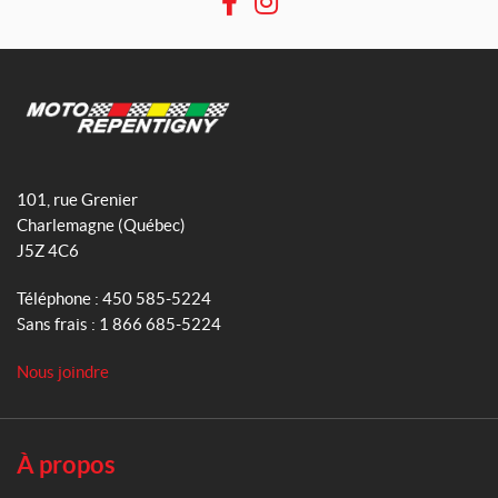
F
I
a
n
c
s
e
t
b
a
o
g
M
o
r
o
101, rue Grenier
k
a
t
Charlemagne
(Québec)
m
o
J5Z 4C6
R
e
Téléphone :
450 585-5224
p
Sans frais :
1 866 685-5224
e
n
Nous joindre
t
i
g
n
À propos
y