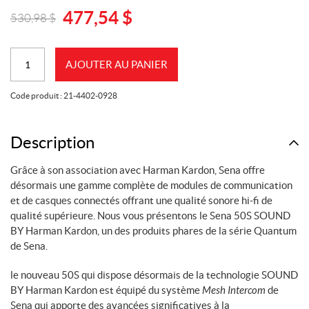
477,54
$
530,98
$
Original
Current
price
price
quantité
was:
is:
AJOUTER AU PANIER
de
530,98
477,54
Système
$.
$.
Code produit :
21-4402-0928
de
communication
SENA
Description
50S
Grâce à son association avec Harman Kardon, Sena offre
Harman
désormais une gamme complète de modules de communication
Kardon
et de casques connectés offrant une qualité sonore hi-fi de
(Simple)
qualité supérieure. Nous vous présentons le Sena 50S SOUND
BY Harman Kardon, un des produits phares de la série Quantum
de Sena.
le nouveau 50S qui dispose désormais de la technologie SOUND
BY Harman Kardon est équipé du système
Mesh Intercom
de
Sena qui apporte des avancées significatives à la