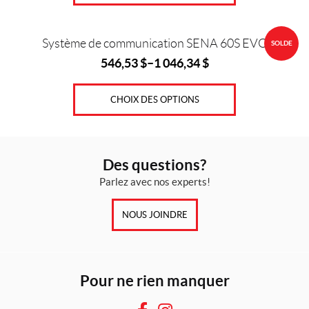
$.
$.
Ce
Système de communication SENA 60S EVO
SOLDE
produit
546,53
$
–
1 046,34
$
a
plusieurs
variations.
CHOIX DES OPTIONS
Les
options
peuvent
Des questions?
être
Parlez avec nos experts!
choisies
sur
la
NOUS JOINDRE
page
du
produit
Pour ne rien manquer