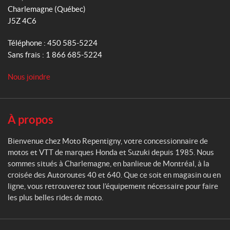
t
Charlemagne
(Québec)
m
o
E
J5Z 4C6
R
n
e
s
Téléphone :
450 585-5224
o
p
Sans frais :
1 866 685-5224
l
e
d
n
e
Nous joindre
t
(2)
i
g
n
IALISER
À propos
y
Bienvenue chez Moto Repentigny, votre concessionnaire de
motos et VTT de marques Honda et Suzuki depuis 1985. Nous
sommes situés à Charlemagne, en banlieue de Montréal, à la
croisée des Autoroutes 40 et 640. Que ce soit en magasin ou en
ligne, vous retrouverez tout l’équipement nécessaire pour faire
les plus belles rides de moto.