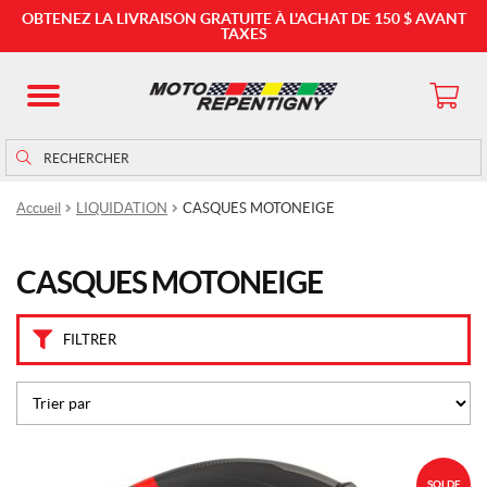
M
OBTENEZ LA LIVRAISON GRATUITE À L'ACHAT DE 150 $ AVANT
a
TAXES
r
q
u
e
Rechercher
Rechercher :
s
Accueil
LIQUIDATION
CASQUES MOTONEIGE
C
K
X
(2)
CASQUES MOTONEIGE
P
FILTRER
r
i
x
SOLDE