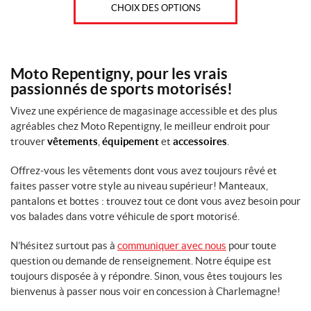
was:
is:
CHOIX DES OPTIONS
329,99
289,95
2
$.
$.
X
L
(1)
Moto Repentigny, pour les vrais
passionnés de sports motorisés!
3
X
Vivez une expérience de magasinage accessible et des plus
L
agréables chez Moto Repentigny, le meilleur endroit pour
(1)
trouver
vêtements
,
équipement
et
accessoires
.
4
Offrez-vous les vêtements dont vous avez toujours rêvé et
X
L
faites passer votre style au niveau supérieur! Manteaux,
(1)
pantalons et bottes : trouvez tout ce dont vous avez besoin pour
vos balades dans votre véhicule de sport motorisé.
5
X
N’hésitez surtout pas à
communiquer avec nous
pour toute
L
question ou demande de renseignement. Notre équipe est
(1)
toujours disposée à y répondre. Sinon, vous êtes toujours les
bienvenus à passer nous voir en concession à Charlemagne!
P