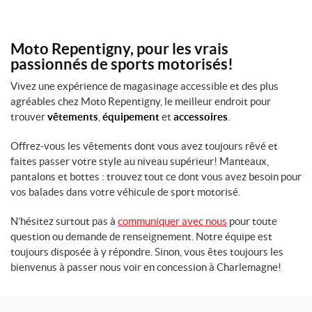
$.
$.
P
r
Moto Repentigny, pour les vrais
o
passionnés de sports motorisés!
d
Vivez une expérience de magasinage accessible et des plus
u
agréables chez Moto Repentigny, le meilleur endroit pour
i
trouver
vêtements
,
équipement
et
accessoires
.
t
s
Offrez-vous les vêtements dont vous avez toujours rêvé et
faites passer votre style au niveau supérieur! Manteaux,
T
pantalons et bottes : trouvez tout ce dont vous avez besoin pour
o
vos balades dans votre véhicule de sport motorisé.
u
s
N’hésitez surtout pas à
communiquer avec nous
pour toute
l
e
question ou demande de renseignement. Notre équipe est
s
toujours disposée à y répondre. Sinon, vous êtes toujours les
p
bienvenus à passer nous voir en concession à Charlemagne!
r
o
d
u