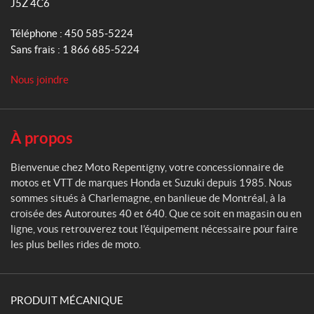
J5Z 4C6
R
e
Téléphone :
450 585-5224
p
Sans frais :
1 866 685-5224
e
n
Nous joindre
t
i
g
n
À propos
y
Bienvenue chez Moto Repentigny, votre concessionnaire de
motos et VTT de marques Honda et Suzuki depuis 1985. Nous
sommes situés à Charlemagne, en banlieue de Montréal, à la
croisée des Autoroutes 40 et 640. Que ce soit en magasin ou en
ligne, vous retrouverez tout l’équipement nécessaire pour faire
les plus belles rides de moto.
PRODUIT MÉCANIQUE