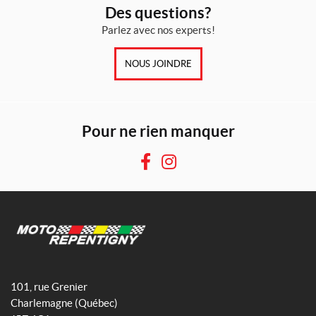
Des questions?
i
t
Parlez avec nos experts!
s
NOUS JOINDRE
E
n
s
o
l
Pour ne rien manquer
d
e
(1)
F
I
a
n
IALISER
c
s
e
t
b
a
o
g
M
o
r
o
101, rue Grenier
k
a
t
Charlemagne
(Québec)
m
o