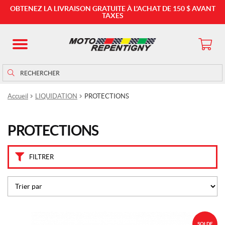
M
OBTENEZ LA LIVRAISON GRATUITE À L'ACHAT DE 150 $ AVANT
a
TAXES
r
q
u
e
Rechercher
Rechercher :
s
Accueil
LIQUIDATION
PROTECTIONS
A
L
P
I
PROTECTIONS
N
E
S
FILTRER
T
A
R
S
(
R
O
A
SOLDE