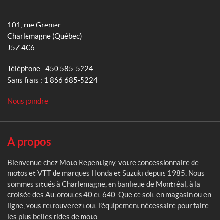
o
g
M
o
r
o
101, rue Grenier
k
a
t
Charlemagne
(Québec)
m
o
J5Z 4C6
R
e
Téléphone :
450 585-5224
p
Sans frais :
1 866 685-5224
e
n
Nous joindre
t
i
g
n
À propos
y
Bienvenue chez Moto Repentigny, votre concessionnaire de
motos et VTT de marques Honda et Suzuki depuis 1985. Nous
sommes situés à Charlemagne, en banlieue de Montréal, à la
croisée des Autoroutes 40 et 640. Que ce soit en magasin ou en
ligne, vous retrouverez tout l’équipement nécessaire pour faire
les plus belles rides de moto.