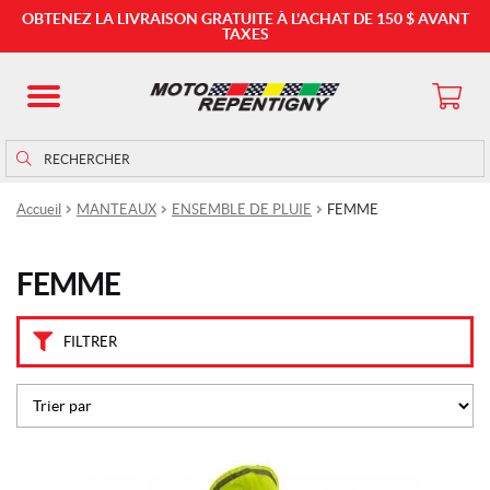
M
OBTENEZ LA LIVRAISON GRATUITE À L'ACHAT DE 150 $ AVANT
a
TAXES
r
q
u
e
Rechercher
Rechercher :
s
Accueil
MANTEAUX
ENSEMBLE DE PLUIE
FEMME
G
E
A
R
FEMME
S
C
A
FILTRER
N
A
D
A
(1)
Ce
S