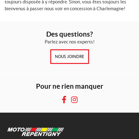
toujours disposée à y répondre. Sinon, vous êtes toujours les
bienvenus à passer nous voir en concession à Charlemagne!
Des questions?
Parlez avec nos experts!
NOUS JOINDRE
Pour ne rien manquer
F
I
a
n
c
s
e
t
b
a