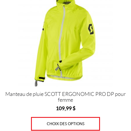
C
produit
O
a
T
plusieurs
T
(2)
variations.
Les
P
options
r
peuvent
i
être
x
choisies
sur
la
page
du
Prix :
produit
Manteau de pluie SCOTT ERGONOMIC PRO DP pour
0
femme
$
109,99
$
—
1
CHOIX DES OPTIONS
2