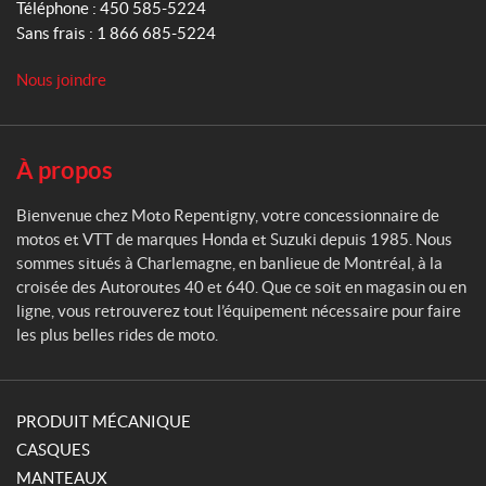
Téléphone :
450 585-5224
p
Sans frais :
1 866 685-5224
e
n
Nous joindre
t
i
g
n
À propos
y
Bienvenue chez Moto Repentigny, votre concessionnaire de
motos et VTT de marques Honda et Suzuki depuis 1985. Nous
sommes situés à Charlemagne, en banlieue de Montréal, à la
croisée des Autoroutes 40 et 640. Que ce soit en magasin ou en
ligne, vous retrouverez tout l’équipement nécessaire pour faire
les plus belles rides de moto.
PRODUIT MÉCANIQUE
CASQUES
MANTEAUX