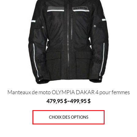
a
plusieurs
variations.
Les
options
peuvent
être
choisies
sur
la
page
du
produit
Manteaux de moto OLYMPIA DAKAR 4 pour femmes
479,95
$
–
499,95
$
CHOIX DES OPTIONS