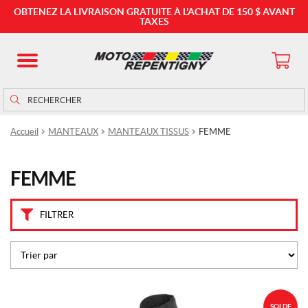
M
OBTENEZ LA LIVRAISON GRATUITE À L'ACHAT DE 150 $ AVANT
a
TAXES
r
q
u
e
Rechercher
Rechercher :
s
Accueil
MANTEAUX
MANTEAUX TISSUS
FEMME
A
L
P
I
FEMME
N
E
S
FILTRER
T
A
R
S
(
C
A
Ce
S
SOLDE