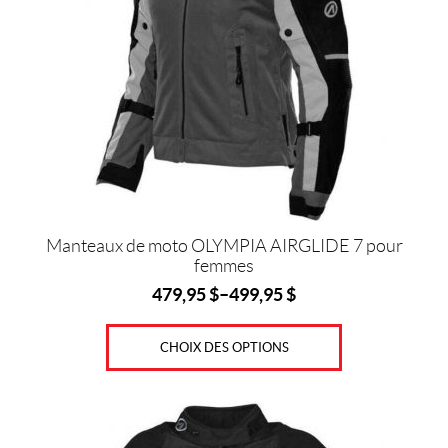
variations.
Les
options
peuvent
être
choisies
sur
la
page
du
produit
Manteaux de moto OLYMPIA AIRGLIDE 7 pour
femmes
479,95
$
–
499,95
$
CHOIX DES OPTIONS
Ce
produit