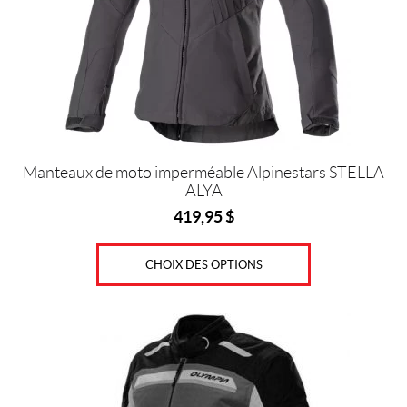
peuvent
être
choisies
sur
la
page
du
produit
Manteaux de moto imperméable Alpinestars STELLA
ALYA
419,95
$
CHOIX DES OPTIONS
Ce
produit
a
plusieurs