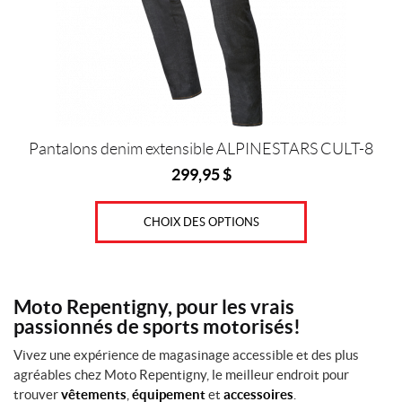
(1)
d
être
u
choisies
i
4
t
sur
0
s
(1)
la
page
E
X
du
n
S
s
produit
Pantalons denim extensible ALPINESTARS CULT-8
(1)
o
299,95
$
l
S
d
(4)
e
CHOIX DES OPTIONS
(2)
M
(4)
IALISER
L
Moto Repentigny, pour les vrais
(4)
passionnés de sports motorisés!
X
Vivez une expérience de magasinage accessible et des plus
L
agréables chez Moto Repentigny, le meilleur endroit pour
(4)
trouver
vêtements
,
équipement
et
accessoires
.