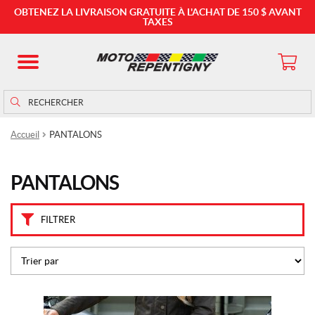
C
OBTENEZ LA LIVRAISON GRATUITE À L'ACHAT DE 150 $ AVANT
a
TAXES
t
é
g
o
Rechercher
Rechercher :
r
i
e
Accueil
PANTALONS
s
PANTALONS
D
E
N
FILTRER
I
M
(2)
E
N
S
Ce
E