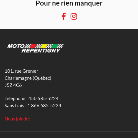
Pour ne rien manquer
F
I
a
n
c
s
e
t
b
a
o
g
M
o
r
o
101, rue Grenier
k
a
t
Charlemagne
(Québec)
m
o
J5Z 4C6
R
e
Téléphone :
450 585-5224
p
Sans frais :
1 866 685-5224
e
n
Nous joindre
t
i
g