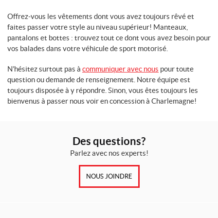
2
Offrez-vous les vêtements dont vous avez toujours rêvé et
X
faites passer votre style au niveau supérieur! Manteaux,
L
pantalons et bottes : trouvez tout ce dont vous avez besoin pour
(4)
vos balades dans votre véhicule de sport motorisé.
3
X
N’hésitez surtout pas à
communiquer avec nous
pour toute
L
question ou demande de renseignement. Notre équipe est
(2)
toujours disposée à y répondre. Sinon, vous êtes toujours les
bienvenus à passer nous voir en concession à Charlemagne!
4
X
L
(1)
Des questions?
Parlez avec nos experts!
NOUS JOINDRE