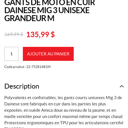
GANTS DE MOTO EN CUIR
DAINESE MIG 3 UNISEXE
GRANDEUR M
135,99
$
169,99
$
Original
Current
price
price
quantité
was:
is:
AJOUTER AU PANIER
de
169,99
135,99
Gants
$.
$.
Code produit :
22-75281481M
de
moto
en
Description
cuir
Polyvalents et confortables, les gants courts unisexes Mig 3 de
Dainese
Dainese sont fabriqués en cuir dans les parties les plus
MIG
exposées, en suède Amica doux au niveau de la paume, et en
3
maille ventilée pour un confort maximal même par temps chaud.
UNISEXE
Protections ergonomiques en TPU pour les articulations certifié
grandeur