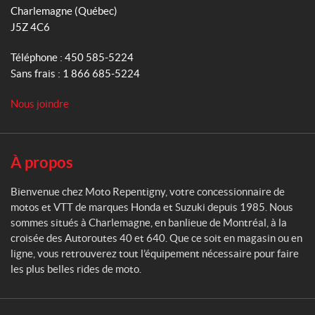
t
Charlemagne
(Québec)
m
o
J5Z 4C6
R
e
Téléphone :
450 585-5224
p
Sans frais :
1 866 685-5224
e
n
Nous joindre
t
i
g
n
À propos
y
Bienvenue chez Moto Repentigny, votre concessionnaire de
motos et VTT de marques Honda et Suzuki depuis 1985. Nous
sommes situés à Charlemagne, en banlieue de Montréal, à la
croisée des Autoroutes 40 et 640. Que ce soit en magasin ou en
ligne, vous retrouverez tout l’équipement nécessaire pour faire
les plus belles rides de moto.