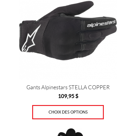
plusieurs
variations.
Les
options
peuvent
être
choisies
sur
la
page
du
produit
Gants Alpinestars STELLA COPPER
109,95
$
CHOIX DES OPTIONS
Ce