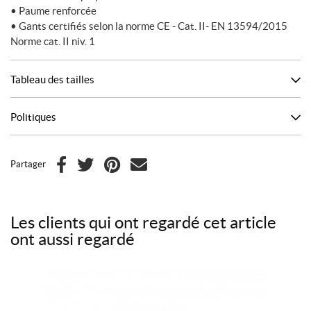
• Paume renforcée
• Gants certifiés selon la norme CE - Cat. II- EN 13594/2015
Norme cat. II niv. 1
Tableau des tailles
Politiques
Partager
F
T
P
C
a
w
i
o
c
i
n
u
Les clients qui ont regardé cet article
e
t
t
r
ont aussi regardé
b
t
e
r
o
e
r
i
o
r
e
e
Ce
k
s
l
produit
t
a