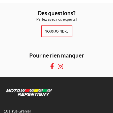
Des questions?
Parlez avec nos experts!
NOUS JOINDRE
Pour ne rien manquer
F
I
a
n
c
s
e
t
b
a
o
g
M
o
r
o
101, rue Grenier
k
a