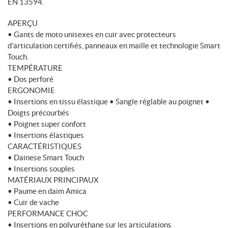
EN 13594.
M
APERÇU
• Gants de moto unisexes en cuir avec protecteurs
d’articulation certifiés, panneaux en maille et technologie Smart
Touch.
TEMPÉRATURE
• Dos perforé
ERGONOMIE
• Insertions en tissu élastique • Sangle réglable au poignet •
Doigts précourbés
• Poignet super confort
• Insertions élastiques
CARACTÉRISTIQUES
• Dainese Smart Touch
• Insertions souples
MATÉRIAUX PRINCIPAUX
• Paume en daim Amica
• Cuir de vache
PERFORMANCE CHOC
• Insertions en polyuréthane sur les articulations