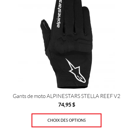
produit
a
plusieurs
variations.
Les
options
peuvent
être
choisies
sur
la
page
du
produit
Gants de moto ALPINESTARS STELLA REEF V2
74,95
$
CHOIX DES OPTIONS